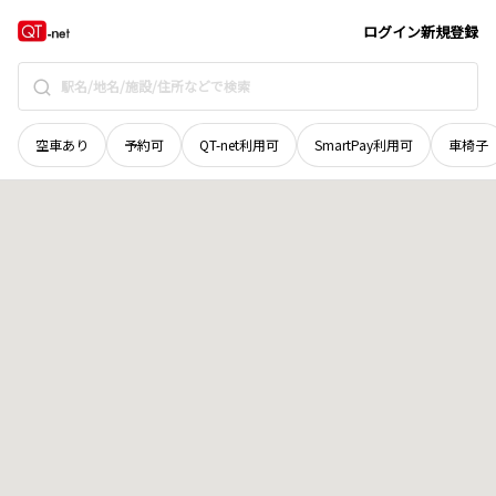
宮城県
気仙沼市
本吉町新南明戸
地域選択で探す
ログイン
新規登録
空車あり
予約可
QT-net利用可
SmartPay利用可
車椅子