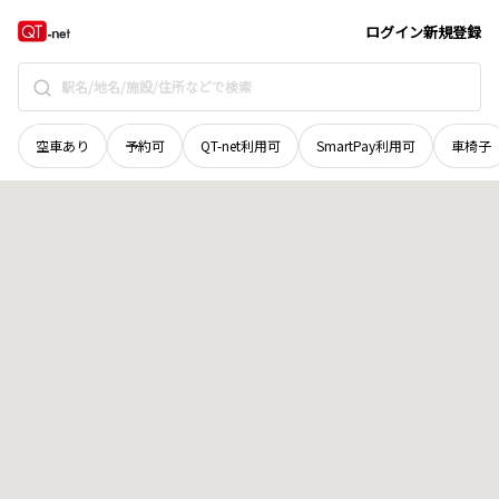
宮城県
気仙沼市
本吉町津谷明戸
地域選択で探す
ログイン
新規登録
空車あり
予約可
QT-net利用可
SmartPay利用可
車椅子