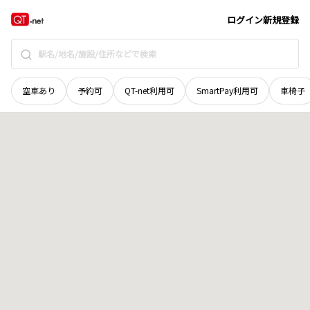
宮城県
気仙沼市
本吉町津谷舘岡
地域選択で探す
ログイン
新規登録
空車あり
予約可
QT-net利用可
SmartPay利用可
車椅子