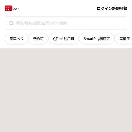
宮城県
気仙沼市
本吉町蔵内
地域選択で探す
ログイン
新規登録
空車あり
予約可
QT-net利用可
SmartPay利用可
車椅子