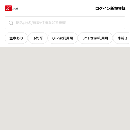
宮城県
気仙沼市
本吉町馬籠町頭
地域選択で探す
ログイン
新規登録
空車あり
予約可
QT-net利用可
SmartPay利用可
車椅子