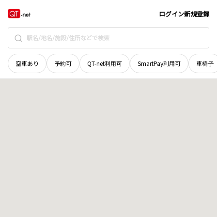
宮城県
気仙沼市
東中才
地域選択で探す
ログイン
新規登録
空車あり
予約可
QT-net利用可
SmartPay利用可
車椅子