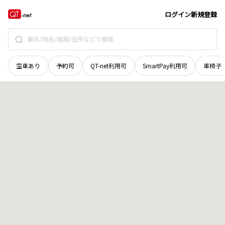
宮城県
気仙沼市
松崎下赤田
地域選択で探す
ログイン
新規登録
空車あり
予約可
QT-net利用可
SmartPay利用可
車椅子