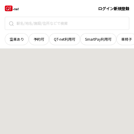
宮城県
気仙沼市
松崎片浜
地域選択で探す
ログイン
新規登録
空車あり
予約可
QT-net利用可
SmartPay利用可
車椅子