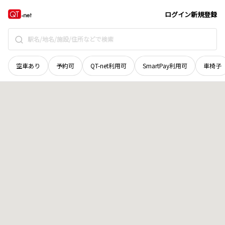
宮城県
気仙沼市
松崎猫渕
地域選択で探す
ログイン
新規登録
空車あり
予約可
QT-net利用可
SmartPay利用可
車椅子