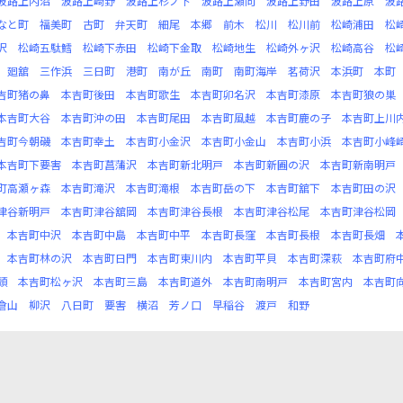
波路上内沼
波路上崎野
波路上杉ノ下
波路上瀬向
波路上野田
波路上原
波
なと町
福美町
古町
弁天町
細尾
本郷
前木
松川
松川前
松崎浦田
松
沢
松崎五駄鱈
松崎下赤田
松崎下金取
松崎地生
松崎外ヶ沢
松崎高谷
松
廻舘
三作浜
三日町
港町
南が丘
南町
南町海岸
茗荷沢
本浜町
本町
吉町猪の鼻
本吉町後田
本吉町歌生
本吉町卯名沢
本吉町漆原
本吉町狼の巣
本吉町大谷
本吉町沖の田
本吉町尾田
本吉町風越
本吉町鹿の子
本吉町上川
吉町今朝磯
本吉町幸土
本吉町小金沢
本吉町小金山
本吉町小浜
本吉町小峰
本吉町下要害
本吉町菖蒲沢
本吉町新北明戸
本吉町新圃の沢
本吉町新南明戸
町高瀬ヶ森
本吉町滝沢
本吉町滝根
本吉町岳の下
本吉町舘下
本吉町田の沢
津谷新明戸
本吉町津谷舘岡
本吉町津谷長根
本吉町津谷松尾
本吉町津谷松岡
本吉町中沢
本吉町中島
本吉町中平
本吉町長窪
本吉町長根
本吉町長畑
本吉町林の沢
本吉町日門
本吉町東川内
本吉町平貝
本吉町深萩
本吉町府
頭
本吉町松ヶ沢
本吉町三島
本吉町道外
本吉町南明戸
本吉町宮内
本吉町
倉山
柳沢
八日町
要害
横沼
芳ノ口
早稲谷
渡戸
和野