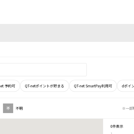
net 予約可
QT-netポイントが貯まる
QT-net SmartPay利用可
dポイ
不
不明
※一部
0件表示
1