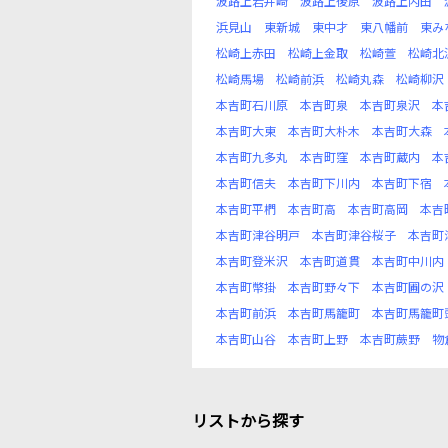
波路上岩井崎
波路上後原
波路上内田
浜見山
東新城
東中才
東八幡前
東み
松崎上赤田
松崎上金取
松崎萱
松崎北
松崎馬場
松崎前浜
松崎丸森
松崎柳沢
本吉町石川原
本吉町泉
本吉町泉沢
本
本吉町大東
本吉町大朴木
本吉町大森
本吉町九多丸
本吉町窪
本吉町蔵内
本
本吉町信夫
本吉町下川内
本吉町下宿
本吉町平椚
本吉町高
本吉町高岡
本吉
本吉町津谷明戸
本吉町津谷桜子
本吉町
本吉町登米沢
本吉町道貫
本吉町中川内
本吉町幣掛
本吉町野々下
本吉町圃の沢
本吉町前浜
本吉町馬籠町
本吉町馬籠町
本吉町山谷
本吉町上野
本吉町蕨野
物
リストから探す