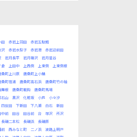
小田
赤岩上羽田
赤岩五駄鱈
牧沢
赤岩水梨子
赤岩港
赤岩迎前田
沢
岩月長平
岩月箒沢
岩月星谷
ノ倉
上田中
上西側
上東側
上東側根
唐桑町上川原
唐桑町上小鯖
唐桑町宿浦
唐桑町高石浜
唐桑町竹の袖
西舞根
唐桑町載鈎
唐桑町馬場
黒石山
黒沢
化粧坂
小芦
小々汐
四反田
下新田
下八瀬
白石
新田
田中前
田谷
田谷前
台
塚沢
所沢
長磯二本松
長磯浜
長磯原
幡前
西みなと町
二ノ浜
波路上明戸