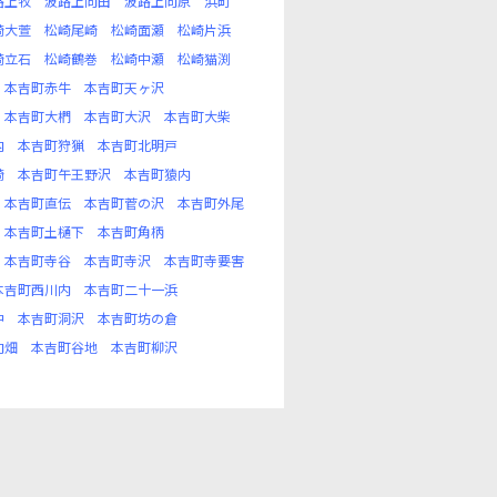
路上牧
波路上向田
波路上向原
浜町
崎大萱
松崎尾崎
松崎面瀬
松崎片浜
崎立石
松崎鶴巻
松崎中瀬
松崎猫渕
本吉町赤牛
本吉町天ヶ沢
本吉町大椚
本吉町大沢
本吉町大柴
内
本吉町狩猟
本吉町北明戸
崎
本吉町午王野沢
本吉町猿内
本吉町直伝
本吉町菅の沢
本吉町外尾
本吉町土樋下
本吉町角柄
本吉町寺谷
本吉町寺沢
本吉町寺要害
本吉町西川内
本吉町二十一浜
中
本吉町洞沢
本吉町坊の倉
向畑
本吉町谷地
本吉町柳沢