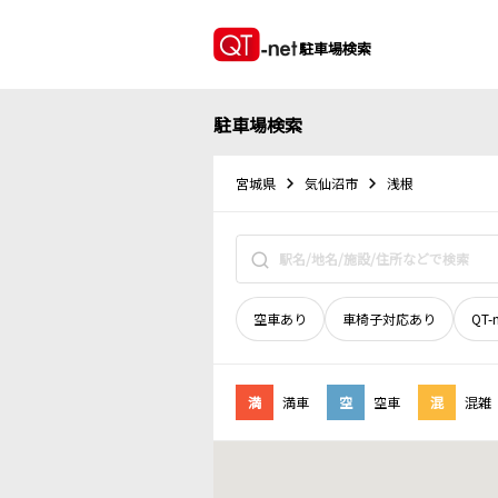
駐車場検索
駐車場検索
宮城県
気仙沼市
浅根
空車あり
車椅子対応あり
QT-
満
満車
空
空車
混
混雑