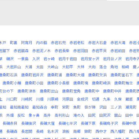
木戸
町裏
阿宵月
内の脇
赤岩石兜
赤岩老松
赤岩大石倉
赤岩大滝
赤岩
岩舘下
赤岩舘森
赤岩泥ノ木
赤岩長柴
赤岩羽田
赤岩平貝
赤岩前田
赤岩
草
磯沢
一景島
入沢
岩ヶ崎
岩月千岩田
岩月宝ヶ沢
岩月台ノ沢
岩月寺
浜
大岩井山
大浦
太田
大峠山
大初平
大林
大向
落合
角地
柏崎
鹿
唐桑町石浜
唐桑町岩井沢
唐桑町浦
唐桑町大畑
唐桑町欠浜
唐桑町釜石下
唐桑町小鯖
唐桑町小田
唐桑町小長根
唐桑町境
唐桑町崎浜
唐桑町鮪立
町台の下
唐桑町津本
唐桑町出山
唐桑町堂角
唐桑町中
唐桑町中井
唐桑町
上
川口町
川崎尻
川畑
川原崎
河原田
金成沢
切通
九条
久保
蔵底
最知
最知南最知
最知森合
幸町
栄町
魚町
笹が陣
沢田
三ノ浜
潮見町
浜
外畑
反松
象ヶ鼻
高井
高判形山
滝の入
田尻
田尻沢
舘山
田中
長磯赤貝
長磯後沢
長磯大窪
長磯七半沢
長磯下原
長磯鳥子沢
長磯中原
通
長磯森
長岩間
長崎
名木沢
浪板
南郷
錦町
西中才
西八幡町
西八