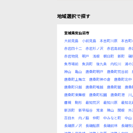
地域選択で探す
宮城県気仙沼市
大前見島
小前見島
本吉町川原
本吉町
赤岩四十二
赤岩杉ノ沢
赤岩高前田
赤
赤岩物見
明戸
浅根
朝日町
新町
磯
魚市場前
魚浜町
後九条
内松川
浦の
神山
亀山
唐桑町明戸
唐桑町荒谷前
唐桑町上鮪立
唐桑町神の倉
唐桑町北中
唐桑町只越
唐桑町唯越
唐桑町舘
唐桑
唐桑町東舞根
唐桑町松圃
唐桑町港
川
瘻槻
駒形
最知荒沢
最知川原
最知北
新浜町
新早稲谷
常楽
陣山
関根
外
百目木
内ノ脇
仲町
中みなと町
中山
長磯原ノ沢
長磯船原
長磯前林
長磯牧