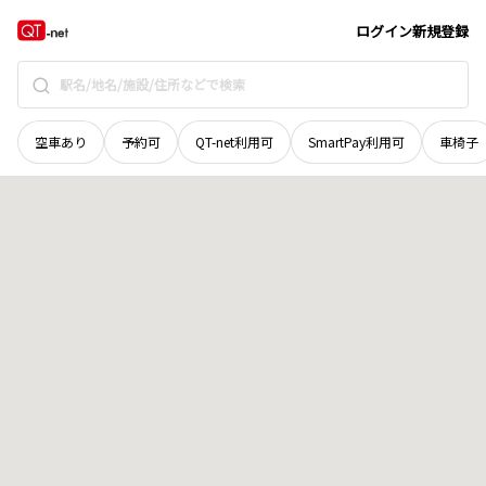
宮城県
気仙沼市
浜町
地域選択で探す
ログイン
新規登録
空車あり
予約可
QT-net利用可
SmartPay利用可
車椅子