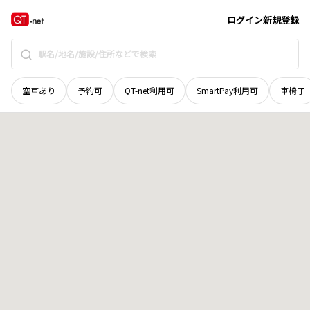
宮城県
気仙沼市
田尻
地域選択で探す
ログイン
新規登録
空車あり
予約可
QT-net利用可
SmartPay利用可
車椅子