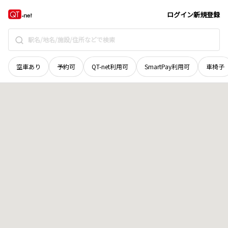
宮城県
気仙沼市
田谷
地域選択で探す
ログイン
新規登録
空車あり
予約可
QT-net利用可
SmartPay利用可
車椅子