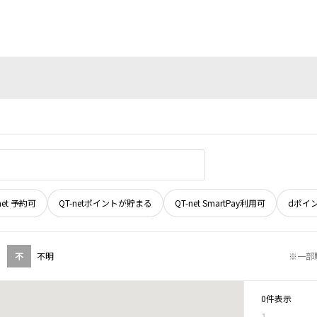
net 予約可
QT-netポイントが貯まる
QT-net SmartPay利用可
dポイ
不
不明
※一部
0件表示
1