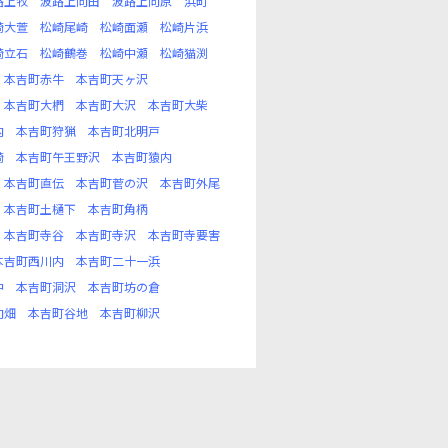
路上牧
波路上向田
波路上向原
浜町
崎大萱
松崎尾崎
松崎面瀬
松崎片浜
崎立石
松崎鶴巻
松崎中瀬
松崎猫渕
本吉町赤牛
本吉町天ヶ沢
本吉町大椚
本吉町大沢
本吉町大柴
内
本吉町狩猟
本吉町北明戸
崎
本吉町午王野沢
本吉町猿内
本吉町直伝
本吉町菅の沢
本吉町外尾
本吉町土樋下
本吉町角柄
本吉町寺谷
本吉町寺沢
本吉町寺要害
本吉町西川内
本吉町二十一浜
中
本吉町洞沢
本吉町坊の倉
向畑
本吉町谷地
本吉町柳沢