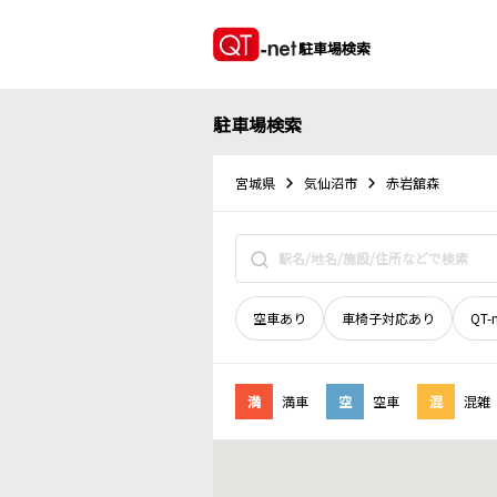
駐車場検索
駐車場検索
宮城県
気仙沼市
赤岩舘森
空車あり
車椅子対応あり
QT-
満
満車
空
空車
混
混雑