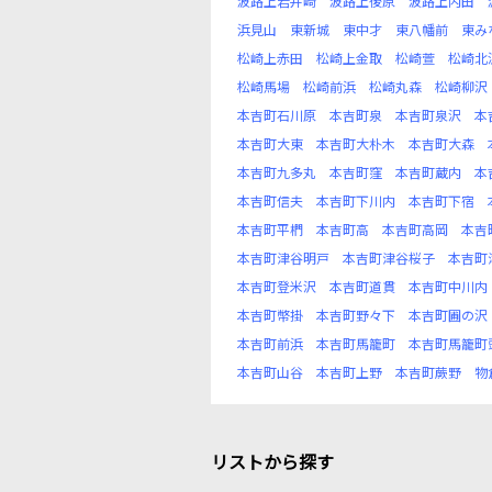
波路上岩井崎
波路上後原
波路上内田
浜見山
東新城
東中才
東八幡前
東み
松崎上赤田
松崎上金取
松崎萱
松崎北
松崎馬場
松崎前浜
松崎丸森
松崎柳沢
本吉町石川原
本吉町泉
本吉町泉沢
本
本吉町大東
本吉町大朴木
本吉町大森
本吉町九多丸
本吉町窪
本吉町蔵内
本
本吉町信夫
本吉町下川内
本吉町下宿
本吉町平椚
本吉町高
本吉町高岡
本吉
本吉町津谷明戸
本吉町津谷桜子
本吉町
本吉町登米沢
本吉町道貫
本吉町中川内
本吉町幣掛
本吉町野々下
本吉町圃の沢
本吉町前浜
本吉町馬籠町
本吉町馬籠町
本吉町山谷
本吉町上野
本吉町蕨野
物
リストから探す