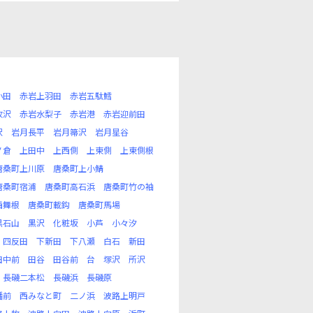
小田
赤岩上羽田
赤岩五駄鱈
牧沢
赤岩水梨子
赤岩港
赤岩迎前田
沢
岩月長平
岩月箒沢
岩月星谷
ノ倉
上田中
上西側
上東側
上東側根
唐桑町上川原
唐桑町上小鯖
唐桑町宿浦
唐桑町高石浜
唐桑町竹の袖
西舞根
唐桑町載鈎
唐桑町馬場
黒石山
黒沢
化粧坂
小芦
小々汐
四反田
下新田
下八瀬
白石
新田
田中前
田谷
田谷前
台
塚沢
所沢
長磯二本松
長磯浜
長磯原
幡前
西みなと町
二ノ浜
波路上明戸