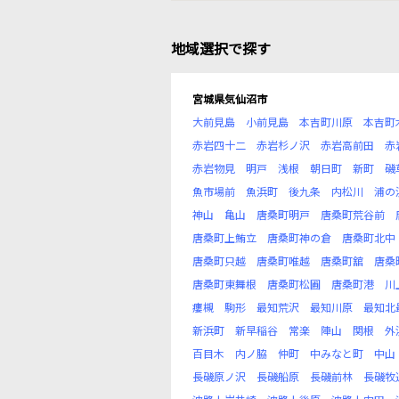
地域選択で探す
宮城県気仙沼市
大前見島
小前見島
本吉町川原
本吉町
赤岩四十二
赤岩杉ノ沢
赤岩高前田
赤
赤岩物見
明戸
浅根
朝日町
新町
磯
魚市場前
魚浜町
後九条
内松川
浦の
神山
亀山
唐桑町明戸
唐桑町荒谷前
唐桑町上鮪立
唐桑町神の倉
唐桑町北中
唐桑町只越
唐桑町唯越
唐桑町舘
唐桑
唐桑町東舞根
唐桑町松圃
唐桑町港
川
瘻槻
駒形
最知荒沢
最知川原
最知北
新浜町
新早稲谷
常楽
陣山
関根
外
百目木
内ノ脇
仲町
中みなと町
中山
長磯原ノ沢
長磯船原
長磯前林
長磯牧