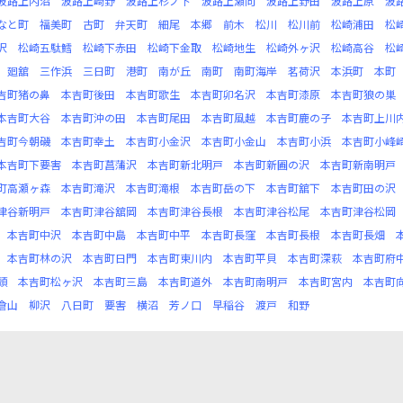
波路上内沼
波路上崎野
波路上杉ノ下
波路上瀬向
波路上野田
波路上原
波
なと町
福美町
古町
弁天町
細尾
本郷
前木
松川
松川前
松崎浦田
松
沢
松崎五駄鱈
松崎下赤田
松崎下金取
松崎地生
松崎外ヶ沢
松崎高谷
松
廻舘
三作浜
三日町
港町
南が丘
南町
南町海岸
茗荷沢
本浜町
本町
吉町猪の鼻
本吉町後田
本吉町歌生
本吉町卯名沢
本吉町漆原
本吉町狼の巣
本吉町大谷
本吉町沖の田
本吉町尾田
本吉町風越
本吉町鹿の子
本吉町上川
吉町今朝磯
本吉町幸土
本吉町小金沢
本吉町小金山
本吉町小浜
本吉町小峰
本吉町下要害
本吉町菖蒲沢
本吉町新北明戸
本吉町新圃の沢
本吉町新南明戸
町高瀬ヶ森
本吉町滝沢
本吉町滝根
本吉町岳の下
本吉町舘下
本吉町田の沢
津谷新明戸
本吉町津谷舘岡
本吉町津谷長根
本吉町津谷松尾
本吉町津谷松岡
本吉町中沢
本吉町中島
本吉町中平
本吉町長窪
本吉町長根
本吉町長畑
本吉町林の沢
本吉町日門
本吉町東川内
本吉町平貝
本吉町深萩
本吉町府
頭
本吉町松ヶ沢
本吉町三島
本吉町道外
本吉町南明戸
本吉町宮内
本吉町
倉山
柳沢
八日町
要害
横沼
芳ノ口
早稲谷
渡戸
和野