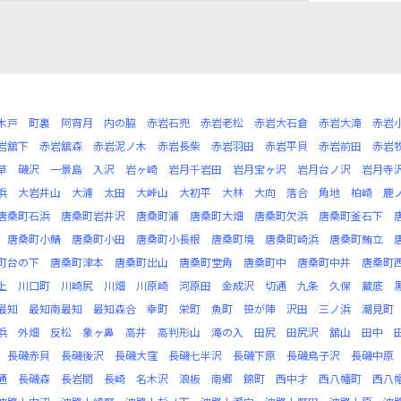
木戸
町裏
阿宵月
内の脇
赤岩石兜
赤岩老松
赤岩大石倉
赤岩大滝
赤岩
岩舘下
赤岩舘森
赤岩泥ノ木
赤岩長柴
赤岩羽田
赤岩平貝
赤岩前田
赤岩
草
磯沢
一景島
入沢
岩ヶ崎
岩月千岩田
岩月宝ヶ沢
岩月台ノ沢
岩月寺
浜
大岩井山
大浦
太田
大峠山
大初平
大林
大向
落合
角地
柏崎
鹿
唐桑町石浜
唐桑町岩井沢
唐桑町浦
唐桑町大畑
唐桑町欠浜
唐桑町釜石下
唐桑町小鯖
唐桑町小田
唐桑町小長根
唐桑町境
唐桑町崎浜
唐桑町鮪立
町台の下
唐桑町津本
唐桑町出山
唐桑町堂角
唐桑町中
唐桑町中井
唐桑町
上
川口町
川崎尻
川畑
川原崎
河原田
金成沢
切通
九条
久保
蔵底
最知
最知南最知
最知森合
幸町
栄町
魚町
笹が陣
沢田
三ノ浜
潮見町
浜
外畑
反松
象ヶ鼻
高井
高判形山
滝の入
田尻
田尻沢
舘山
田中
長磯赤貝
長磯後沢
長磯大窪
長磯七半沢
長磯下原
長磯鳥子沢
長磯中原
通
長磯森
長岩間
長崎
名木沢
浪板
南郷
錦町
西中才
西八幡町
西八