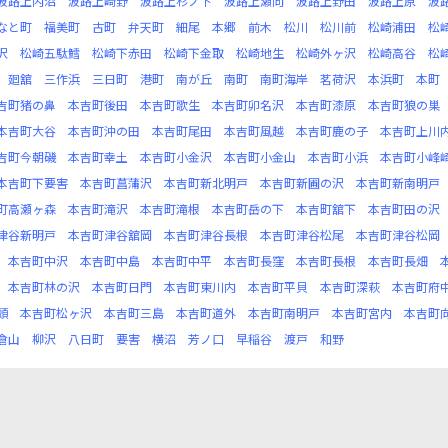
波路上内沼
波路上崎野
波路上杉ノ下
波路上瀬向
波路上野田
波路上原
波
なと町
福美町
古町
弁天町
細尾
本郷
前木
松川
松川前
松崎浦田
松
沢
松崎五駄鱈
松崎下赤田
松崎下金取
松崎地生
松崎外ヶ沢
松崎高谷
松
廻舘
三作浜
三日町
港町
南が丘
南町
南町海岸
茗荷沢
本浜町
本町
吉町猪の鼻
本吉町後田
本吉町歌生
本吉町卯名沢
本吉町漆原
本吉町狼の巣
本吉町大谷
本吉町沖の田
本吉町尾田
本吉町風越
本吉町鹿の子
本吉町上川
吉町今朝磯
本吉町幸土
本吉町小金沢
本吉町小金山
本吉町小浜
本吉町小峰
本吉町下要害
本吉町菖蒲沢
本吉町新北明戸
本吉町新圃の沢
本吉町新南明戸
町高瀬ヶ森
本吉町滝沢
本吉町滝根
本吉町岳の下
本吉町舘下
本吉町田の沢
津谷新明戸
本吉町津谷舘岡
本吉町津谷長根
本吉町津谷松尾
本吉町津谷松岡
本吉町中沢
本吉町中島
本吉町中平
本吉町長窪
本吉町長根
本吉町長畑
本吉町林の沢
本吉町日門
本吉町東川内
本吉町平貝
本吉町深萩
本吉町府
頭
本吉町松ヶ沢
本吉町三島
本吉町道外
本吉町南明戸
本吉町宮内
本吉町
倉山
柳沢
八日町
要害
横沼
芳ノ口
早稲谷
渡戸
和野