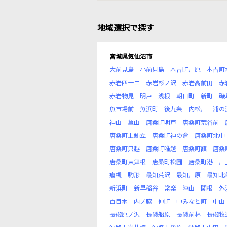
地域選択で探す
宮城県気仙沼市
大前見島
小前見島
本吉町川原
本吉町
赤岩四十二
赤岩杉ノ沢
赤岩高前田
赤
赤岩物見
明戸
浅根
朝日町
新町
磯
魚市場前
魚浜町
後九条
内松川
浦の
神山
亀山
唐桑町明戸
唐桑町荒谷前
唐桑町上鮪立
唐桑町神の倉
唐桑町北中
唐桑町只越
唐桑町唯越
唐桑町舘
唐桑
唐桑町東舞根
唐桑町松圃
唐桑町港
川
瘻槻
駒形
最知荒沢
最知川原
最知北
新浜町
新早稲谷
常楽
陣山
関根
外
百目木
内ノ脇
仲町
中みなと町
中山
長磯原ノ沢
長磯船原
長磯前林
長磯牧