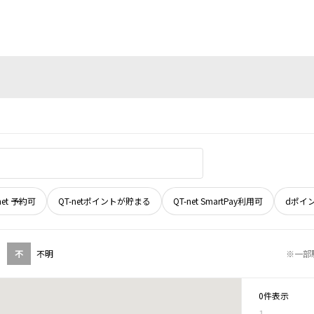
net 予約可
QT-netポイントが貯まる
QT-net SmartPay利用可
dポイ
不
不明
※一部
0件表示
1