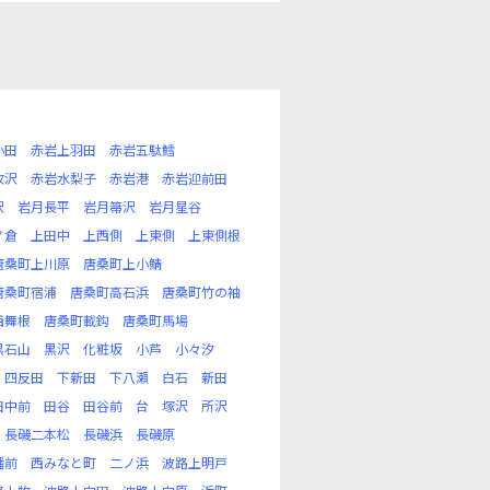
小田
赤岩上羽田
赤岩五駄鱈
牧沢
赤岩水梨子
赤岩港
赤岩迎前田
沢
岩月長平
岩月箒沢
岩月星谷
ノ倉
上田中
上西側
上東側
上東側根
唐桑町上川原
唐桑町上小鯖
唐桑町宿浦
唐桑町高石浜
唐桑町竹の袖
西舞根
唐桑町載鈎
唐桑町馬場
黒石山
黒沢
化粧坂
小芦
小々汐
四反田
下新田
下八瀬
白石
新田
田中前
田谷
田谷前
台
塚沢
所沢
長磯二本松
長磯浜
長磯原
幡前
西みなと町
二ノ浜
波路上明戸