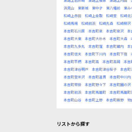
波路上岩井崎
波路上後原
波路上内田
浜見山
東新城
東中才
東八幡前
東み
松崎上赤田
松崎上金取
松崎萱
松崎北
松崎馬場
松崎前浜
松崎丸森
松崎柳沢
本吉町石川原
本吉町泉
本吉町泉沢
本
本吉町大東
本吉町大朴木
本吉町大森
本吉町九多丸
本吉町窪
本吉町蔵内
本
本吉町信夫
本吉町下川内
本吉町下宿
本吉町平椚
本吉町高
本吉町高岡
本吉
本吉町津谷明戸
本吉町津谷桜子
本吉町
本吉町登米沢
本吉町道貫
本吉町中川内
本吉町幣掛
本吉町野々下
本吉町圃の沢
本吉町前浜
本吉町馬籠町
本吉町馬籠町
本吉町山谷
本吉町上野
本吉町蕨野
物
リストから探す