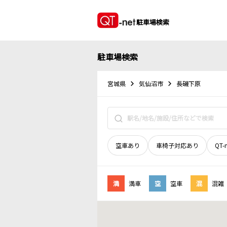
駐車場検索
駐車場検索
宮城県
気仙沼市
長磯下原
空車あり
車椅子対応あり
QT-
満
満車
空
空車
混
混雑