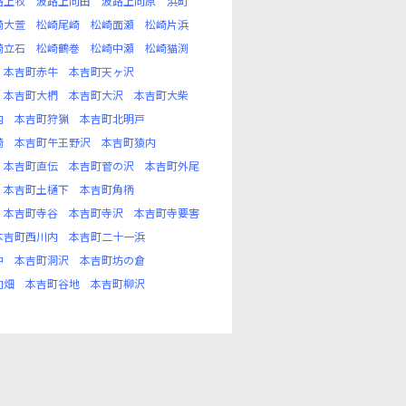
路上牧
波路上向田
波路上向原
浜町
崎大萱
松崎尾崎
松崎面瀬
松崎片浜
崎立石
松崎鶴巻
松崎中瀬
松崎猫渕
本吉町赤牛
本吉町天ヶ沢
本吉町大椚
本吉町大沢
本吉町大柴
内
本吉町狩猟
本吉町北明戸
崎
本吉町午王野沢
本吉町猿内
本吉町直伝
本吉町菅の沢
本吉町外尾
本吉町土樋下
本吉町角柄
本吉町寺谷
本吉町寺沢
本吉町寺要害
本吉町西川内
本吉町二十一浜
中
本吉町洞沢
本吉町坊の倉
向畑
本吉町谷地
本吉町柳沢