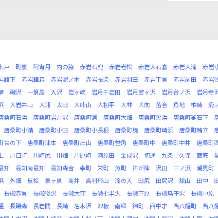
木戸
町裏
阿宵月
内の脇
赤岩石兜
赤岩老松
赤岩大石倉
赤岩大滝
赤岩
岩舘下
赤岩舘森
赤岩泥ノ木
赤岩長柴
赤岩羽田
赤岩平貝
赤岩前田
赤岩
草
磯沢
一景島
入沢
岩ヶ崎
岩月千岩田
岩月宝ヶ沢
岩月台ノ沢
岩月寺
浜
大岩井山
大浦
太田
大峠山
大初平
大林
大向
落合
角地
柏崎
鹿
唐桑町石浜
唐桑町岩井沢
唐桑町浦
唐桑町大畑
唐桑町欠浜
唐桑町釜石下
唐桑町小鯖
唐桑町小田
唐桑町小長根
唐桑町境
唐桑町崎浜
唐桑町鮪立
町台の下
唐桑町津本
唐桑町出山
唐桑町堂角
唐桑町中
唐桑町中井
唐桑町
上
川口町
川崎尻
川畑
川原崎
河原田
金成沢
切通
九条
久保
蔵底
最知
最知南最知
最知森合
幸町
栄町
魚町
笹が陣
沢田
三ノ浜
潮見町
浜
外畑
反松
象ヶ鼻
高井
高判形山
滝の入
田尻
田尻沢
舘山
田中
長磯赤貝
長磯後沢
長磯大窪
長磯七半沢
長磯下原
長磯鳥子沢
長磯中原
通
長磯森
長岩間
長崎
名木沢
浪板
南郷
錦町
西中才
西八幡町
西八