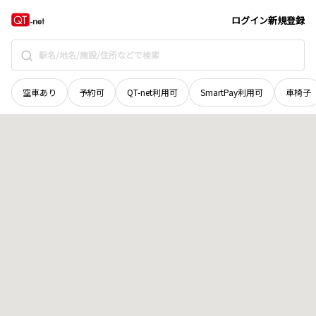
宮城県
牡鹿郡女川町
二股島
地域選択で探す
ログイン
新規登録
空車あり
予約可
QT-net利用可
SmartPay利用可
車椅子