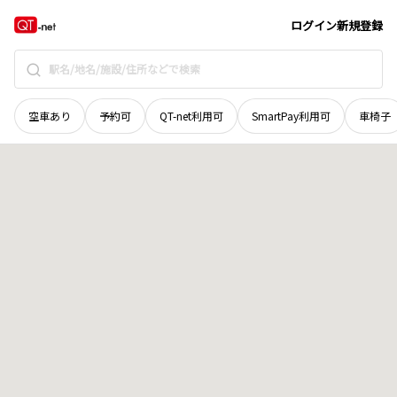
宮城県
牡鹿郡女川町
桜ケ丘
地域選択で探す
ログイン
新規登録
空車あり
予約可
QT-net利用可
SmartPay利用可
車椅子