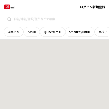
宮城県
登米市
中田町浅水
地域選択で探す
ログイン
新規登録
空車あり
予約可
QT-net利用可
SmartPay利用可
車椅子