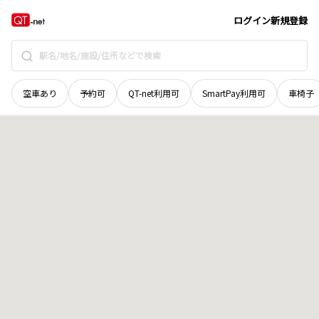
宮城県
登米市
南方町上ケ戸
地域選択で探す
ログイン
新規登録
空車あり
予約可
QT-net利用可
SmartPay利用可
車椅子