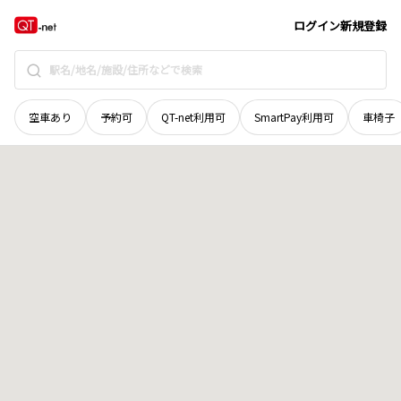
宮城県
登米市
南方町中ノ口
地域選択で探す
ログイン
新規登録
空車あり
予約可
QT-net利用可
SmartPay利用可
車椅子