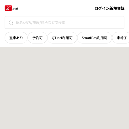
宮城県
登米市
南方町外浦
地域選択で探す
ログイン
新規登録
空車あり
予約可
QT-net利用可
SmartPay利用可
車椅子