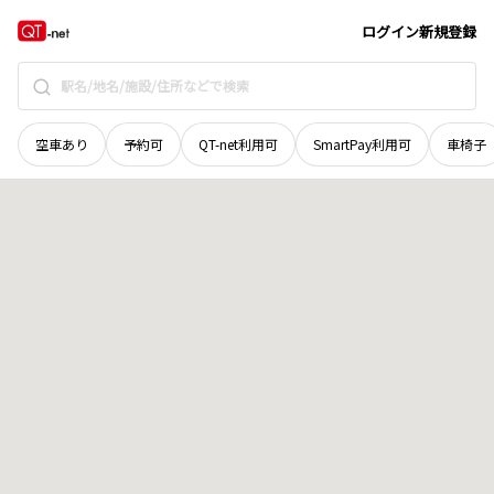
宮城県
登米市
南方町大村
地域選択で探す
ログイン
新規登録
空車あり
予約可
QT-net利用可
SmartPay利用可
車椅子