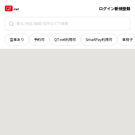
宮城県
登米市
南方町天沼
地域選択で探す
ログイン
新規登録
空車あり
予約可
QT-net利用可
SmartPay利用可
車椅子