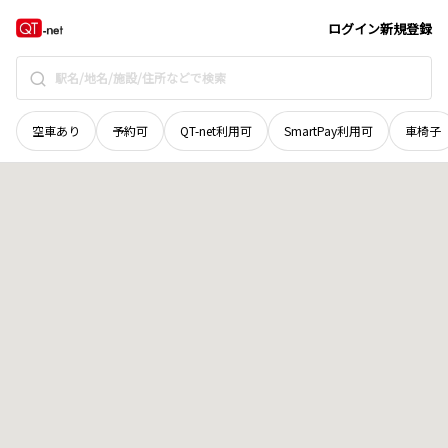
宮城県
登米市
南方町室田
地域選択で探す
ログイン
新規登録
空車あり
予約可
QT-net利用可
SmartPay利用可
車椅子