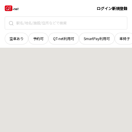
宮城県
登米市
南方町峯前
地域選択で探す
ログイン
新規登録
空車あり
予約可
QT-net利用可
SmartPay利用可
車椅子