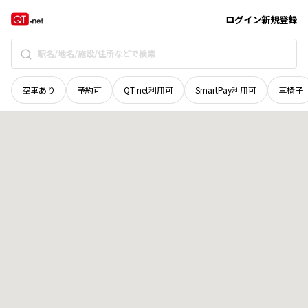
宮城県
登米市
南方町峯
地域選択で探す
ログイン
新規登録
空車あり
予約可
QT-net利用可
SmartPay利用可
車椅子