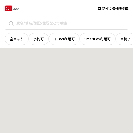
宮城県
登米市
南方町新大袋浦
地域選択で探す
ログイン
新規登録
空車あり
予約可
QT-net利用可
SmartPay利用可
車椅子