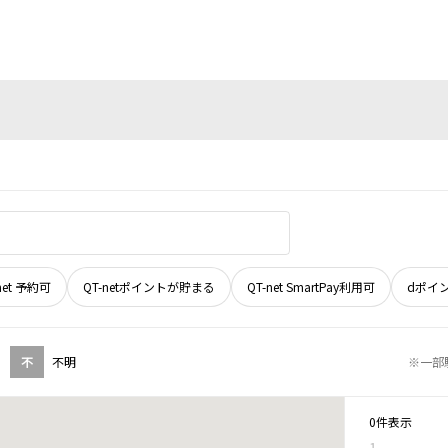
net 予約可
QT-netポイントが貯まる
QT-net SmartPay利用可
dポイ
不
不明
※一部
0件表示
1