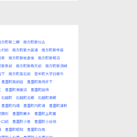
南方町新二網
南方町新仕込
大村前
南方町新大袋浦
南方町新寺袋
葉表
南方町新板倉後
南方町新梶沼
町新表前
南方町新角欠前
南方町新須崎
内下
南方町高石前
登米町大字日根牛
豊里町南前田
豊里町南待井下
江
豊里町東細沼
豊里町田待
石越町
石越町北郷
石越町東郷
豊里町内畑
豊里町内町浦
豊里町浦軒
町鏡形
豊里町蕪木
豊里町上町裏
小口前
豊里町小巻
豊里町小谷地
浦
豊里町昭和
豊里町白鳥