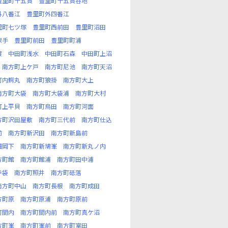
豊里町十五貫
豊里町十五貫谷地
外八番江
豊里町外四番江
里町七ツ塚
豊里町西前田
豊里町沼田
保手
豊里町前田
豊里町町浦
渡
中田町浅水
中田町石森
中田町上沼
南方町上ケ戸
南方町尼池
南方町天沼
町内鰐丸
南方町狼掛
南方町大上
南方町大袋
南方町大袋浦
南方町大村
町上平貝
南方町烏田
南方町河面
方町沢田屋敷
南方町三代前
南方町仕込
前
南方町新沢田
南方町新島前
畑岡下
南方町新鳩峯
南方町新丸ノ内
方町館
南方町館浦
南方町田中浦
寺袋
南方町照井
南方町砥落
南方町中山
南方町長根
南方町成田
方町原
南方町原浦
南方町原前
町間内
南方町間内前
南方町真ケ沼
方町峯
南方町峯前
南方町室田