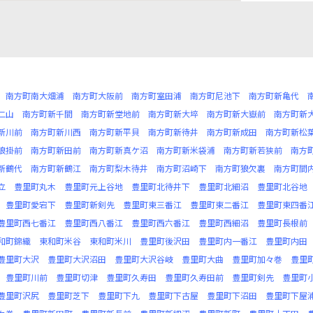
南方町南大畑浦
南方町大阪前
南方町室田浦
南方町尼池下
南方町新亀代
二山
南方町新千間
南方町新堂地前
南方町新大埣
南方町新大嶽前
南方町新
新川前
南方町新川西
南方町新平貝
南方町新待井
南方町新成田
南方町新松
狼掛前
南方町新田前
南方町新真ケ沼
南方町新米袋浦
南方町新若狭前
南方
新鶴代
南方町新鶴江
南方町梨木待井
南方町沼崎下
南方町狼欠裏
南方町間
立
豊里町丸木
豊里町元上谷地
豊里町北待井下
豊里町北細沼
豊里町北谷地
豊里町愛宕下
豊里町新剣先
豊里町東三番江
豊里町東二番江
豊里町東四番
豊里町西七番江
豊里町西八番江
豊里町西六番江
豊里町西細沼
豊里町長根前
和町錦織
東和町米谷
東和町米川
豊里町後沢田
豊里町内一番江
豊里町内田
豊里町大沢
豊里町大沢沼田
豊里町大沢谷岐
豊里町大曲
豊里町加々巻
豊里
豊里町川前
豊里町切津
豊里町久寿田
豊里町久寿田前
豊里町剣先
豊里町
豊里町沢尻
豊里町芝下
豊里町下九
豊里町下古屋
豊里町下沼田
豊里町下屋