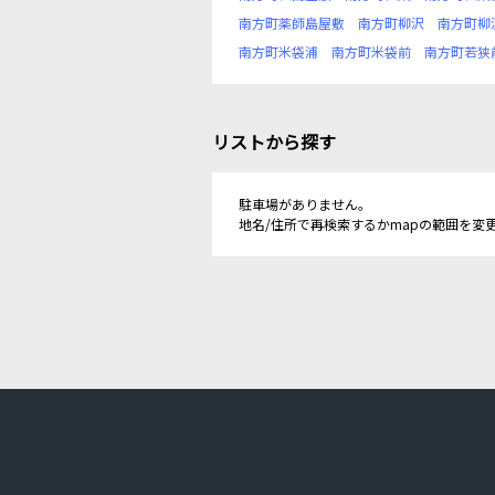
南方町薬師島屋敷
南方町柳沢
南方町柳
南方町米袋浦
南方町米袋前
南方町若狭
リストから探す
駐車場がありません。
地名/住所で再検索するかmapの範囲を変