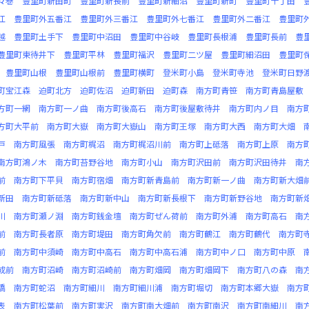
々巻
豊里町新田町
豊里町新長前
豊里町新細沼
豊里町新町
豊里町十丁田
江
豊里町外五番江
豊里町外三番江
豊里町外七番江
豊里町外二番江
豊里町
越
豊里町土手下
豊里町中沼田
豊里町中谷岐
豊里町長根浦
豊里町長前
豊
豊里町東待井下
豊里町平林
豊里町福沢
豊里町二ツ屋
豊里町細沼田
豊里町
豊里町山根
豊里町山根前
豊里町横町
登米町小島
登米町寺池
登米町日野
町宝江森
迫町北方
迫町佐沼
迫町新田
迫町森
南方町青笹
南方町青島屋敷
方町一網
南方町一ノ曲
南方町後高石
南方町後屋敷待井
南方町内ノ目
南方
方町大平前
南方町大嶽
南方町大嶽山
南方町王塚
南方町大西
南方町大畑
戸
南方町風張
南方町梶沼
南方町梶沼川前
南方町上砥落
南方町上原
南方
南方町鴻ノ木
南方町苔野谷地
南方町小山
南方町沢田前
南方町沢田待井
南
前
南方町下平貝
南方町宿畑
南方町新青島前
南方町新一ノ曲
南方町新大畑
新田
南方町新砥落
南方町新中山
南方町新長根下
南方町新野谷地
南方町新
川
南方町瀬ノ淵
南方町銭金壇
南方町ぜん荷前
南方町外浦
南方町高石
南
前
南方町長者原
南方町堤田
南方町角欠前
南方町鶴江
南方町鶴代
南方町
前
南方町中須崎
南方町中高石
南方町中高石浦
南方町中ノ口
南方町中原
成前
南方町沼崎
南方町沼崎前
南方町畑岡
南方町畑岡下
南方町八の森
南
橋
南方町蛇沼
南方町細川
南方町細川浦
南方町堀切
南方町本郷大嶽
南方
表
南方町松葉前
南方町実沢
南方町南大畑前
南方町南沢
南方町南細川
南