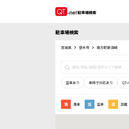
駐車場検索
駐車場検索
宮城県
登米市
南方町新須崎
空車あり
車椅子対応あり
QT-
満
満車
空
空車
混
混雑