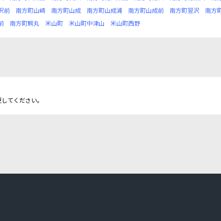
沢前
南方町山崎
南方町山成
南方町山成浦
南方町山成前
南方町翌沢
南方
前
南方町鰐丸
米山町
米山町中津山
米山町西野
更してください。