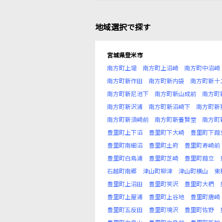
地域選択で探す
宮城県登米市
南方町上堤
南方町上沼崎
南方町中沼崎
南方町新作田
南方町新内袋
南方町新十
南方町新尼池下
南方町新山成前
南方町
南方町新沢浦
南方町新沼崎下
南方町新
南方町新須崎前
南方町新養賢堂
南方町
豊里町上下沼
豊里町下大崎
豊里町下葭
豊里町南細沼
豊里町土府
豊里町寿崎前
豊里町白鳥浦
豊里町芝崎
豊里町葭立
石越町南郷
津山町柳津
津山町横山
東
豊里町上沼田
豊里町笑沢
豊里町大椚
豊里町上屋浦
豊里町上谷地
豊里町唐崎
豊里町五反田
豊里町境沢
豊里町佐野