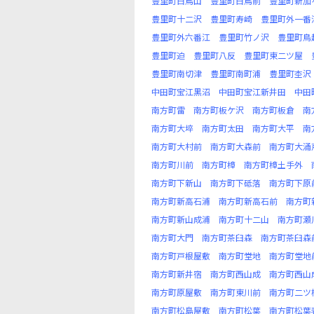
豊里町白鳥山
豊里町白鳥前
豊里町新加
豊里町十二沢
豊里町寿崎
豊里町外一番
豊里町外六番江
豊里町竹ノ沢
豊里町鳥
豊里町迫
豊里町八反
豊里町東二ツ屋
豊里町南切津
豊里町南町浦
豊里町杢沢
中田町宝江黒沼
中田町宝江新井田
中田
南方町雷
南方町板ケ沢
南方町板倉
南
南方町大埣
南方町太田
南方町大平
南
南方町大村前
南方町大森前
南方町大涌
南方町川前
南方町樟
南方町樟土手外
南方町下新山
南方町下砥落
南方町下原
南方町新高石浦
南方町新高石前
南方町
南方町新山成浦
南方町十二山
南方町瀬
南方町大門
南方町茶臼森
南方町茶臼森
南方町戸根屋敷
南方町堂地
南方町堂地
南方町新井宿
南方町西山成
南方町西山
南方町原屋敷
南方町東川前
南方町二ツ
南方町松島屋敷
南方町松葉
南方町松葉