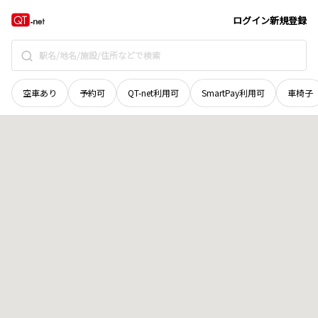
宮城県
登米市
南方町沼崎
地域選択で探す
ログイン
新規登録
空車あり
予約可
QT-net利用可
SmartPay利用可
車椅子