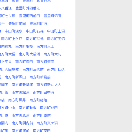
豊里町十五貫
豊里町十五貫谷地
外八番江
豊里町外四番江
里町七ツ塚
豊里町西前田
豊里町沼田
保手
豊里町前田
豊里町町浦
渡
中田町浅水
中田町石森
中田町上沼
南方町上ケ戸
南方町尼池
南方町天沼
町内鰐丸
南方町狼掛
南方町大上
南方町大袋
南方町大袋浦
南方町大村
町上平貝
南方町烏田
南方町河面
方町沢田屋敷
南方町三代前
南方町仕込
前
南方町新沢田
南方町新島前
畑岡下
南方町新鳩峯
南方町新丸ノ内
方町館
南方町館浦
南方町田中浦
寺袋
南方町照井
南方町砥落
南方町中山
南方町長根
南方町成田
方町原
南方町原浦
南方町原前
町間内
南方町間内前
南方町真ケ沼
方町峯
南方町峯前
南方町室田