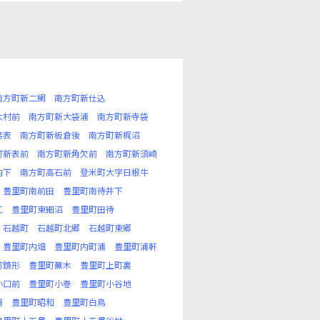
南方町新二網
南方町新仕込
大村前
南方町新大袋浦
南方町新寺袋
葉表
南方町新板倉後
南方町新梶沼
町新表前
南方町新角欠前
南方町新須崎
内下
南方町高石前
登米町大字日根牛
豊里町南前田
豊里町南待井下
江
豊里町東細沼
豊里町田待
石越町
石越町北郷
石越町東郷
豊里町内畑
豊里町内町浦
豊里町浦軒
町鏡形
豊里町蕪木
豊里町上町裏
小口前
豊里町小巻
豊里町小谷地
浦
豊里町昭和
豊里町白鳥