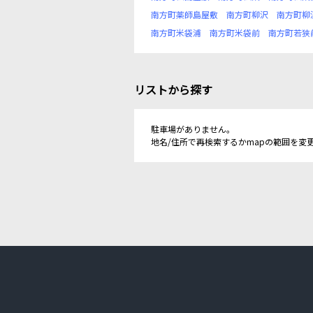
南方町薬師島屋敷
南方町柳沢
南方町柳
南方町米袋浦
南方町米袋前
南方町若狭
リストから探す
駐車場がありません。
地名/住所で再検索するかmapの範囲を変