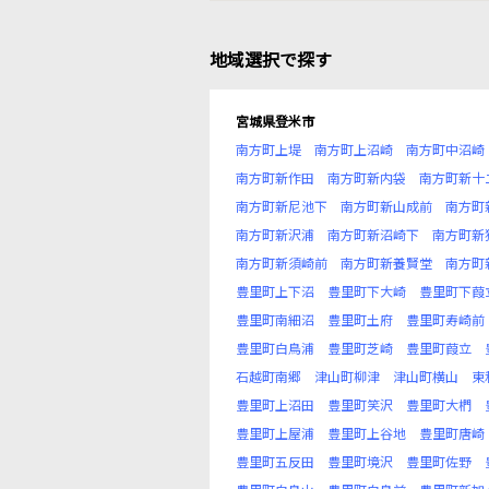
地域選択で探す
宮城県登米市
南方町上堤
南方町上沼崎
南方町中沼崎
南方町新作田
南方町新内袋
南方町新十
南方町新尼池下
南方町新山成前
南方町
南方町新沢浦
南方町新沼崎下
南方町新
南方町新須崎前
南方町新養賢堂
南方町
豊里町上下沼
豊里町下大崎
豊里町下葭
豊里町南細沼
豊里町土府
豊里町寿崎前
豊里町白鳥浦
豊里町芝崎
豊里町葭立
石越町南郷
津山町柳津
津山町横山
東
豊里町上沼田
豊里町笑沢
豊里町大椚
豊里町上屋浦
豊里町上谷地
豊里町唐崎
豊里町五反田
豊里町境沢
豊里町佐野