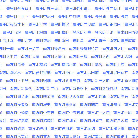
々巻
豊里町新田町
豊里町新長前
豊里町新細沼
豊里町新町
豊里町十丁田
江
豊里町外五番江
豊里町外三番江
豊里町外七番江
豊里町外二番江
豊里町
越
豊里町土手下
豊里町中沼田
豊里町中谷岐
豊里町長根浦
豊里町長前
豊
豊里町東待井下
豊里町平林
豊里町福沢
豊里町二ツ屋
豊里町細沼田
豊里町
豊里町山根
豊里町山根前
豊里町横町
登米町小島
登米町寺池
登米町日野
町宝江森
迫町北方
迫町佐沼
迫町新田
迫町森
南方町青笹
南方町青島屋敷
方町一網
南方町一ノ曲
南方町後高石
南方町後屋敷待井
南方町内ノ目
南方
方町大平前
南方町大嶽
南方町大嶽山
南方町王塚
南方町大西
南方町大畑
戸
南方町風張
南方町梶沼
南方町梶沼川前
南方町上砥落
南方町上原
南方
南方町鴻ノ木
南方町苔野谷地
南方町小山
南方町沢田前
南方町沢田待井
南
前
南方町下平貝
南方町宿畑
南方町新青島前
南方町新一ノ曲
南方町新大畑
新田
南方町新砥落
南方町新中山
南方町新長根下
南方町新野谷地
南方町新
川
南方町瀬ノ淵
南方町銭金壇
南方町ぜん荷前
南方町外浦
南方町高石
南
前
南方町長者原
南方町堤田
南方町角欠前
南方町鶴江
南方町鶴代
南方町
前
南方町中須崎
南方町中高石
南方町中高石浦
南方町中ノ口
南方町中原
成前
南方町沼崎
南方町沼崎前
南方町畑岡
南方町畑岡下
南方町八の森
南
橋
南方町蛇沼
南方町細川
南方町細川浦
南方町堀切
南方町本郷大嶽
南方
表
南方町松葉前
南方町実沢
南方町南大畑前
南方町南沢
南方町南細川
南