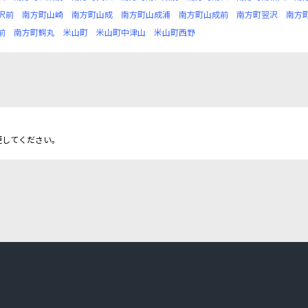
沢前
南方町山崎
南方町山成
南方町山成浦
南方町山成前
南方町翌沢
南方
前
南方町鰐丸
米山町
米山町中津山
米山町西野
更してください。