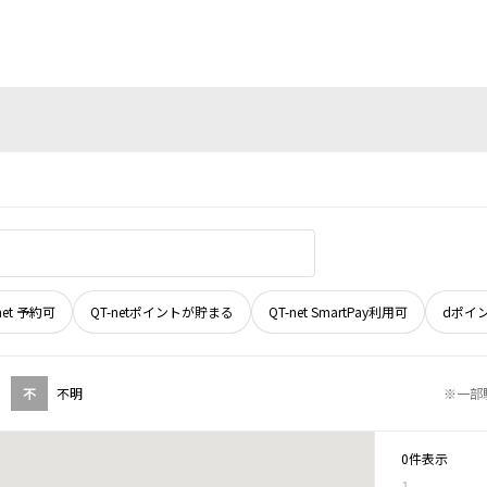
net 予約可
QT-netポイントが貯まる
QT-net SmartPay利用可
dポイ
不
不明
※一部
0件表示
1