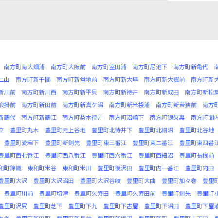
南方町南大畑浦
南方町大阪前
南方町室田浦
南方町尼池下
南方町新亀代
二山
南方町新千間
南方町新堂地前
南方町新大埣
南方町新大嶽前
南方町新
新川前
南方町新川西
南方町新平貝
南方町新待井
南方町新成田
南方町新松
狼掛前
南方町新田前
南方町新真ケ沼
南方町新米袋浦
南方町新若狭前
南方
新鶴代
南方町新鶴江
南方町梨木待井
南方町沼崎下
南方町狼欠裏
南方町間
立
豊里町丸木
豊里町元上谷地
豊里町北待井下
豊里町北細沼
豊里町北谷地
豊里町愛宕下
豊里町新剣先
豊里町東三番江
豊里町東二番江
豊里町東四番
豊里町西七番江
豊里町西八番江
豊里町西六番江
豊里町西細沼
豊里町長根前
和町錦織
東和町米谷
東和町米川
豊里町後沢田
豊里町内一番江
豊里町内田
豊里町大沢
豊里町大沢沼田
豊里町大沢谷岐
豊里町大曲
豊里町加々巻
豊里
豊里町川前
豊里町切津
豊里町久寿田
豊里町久寿田前
豊里町剣先
豊里町
豊里町沢尻
豊里町芝下
豊里町下九
豊里町下古屋
豊里町下沼田
豊里町下屋