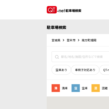
駐車場検索
駐車場検索
宮城県
登米市
南方町畑岡
空車あり
車椅子対応あり
QT-
満
満車
空
空車
混
混雑