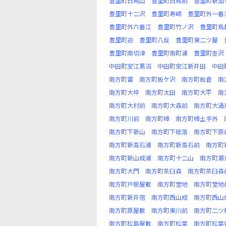
豊里町白鳥山
豊里町白鳥前
豊里町新加
豊里町十二沢
豊里町寿崎
豊里町外一番
豊里町外六番江
豊里町竹ノ沢
豊里町鳥
豊里町迫
豊里町八反
豊里町東二ツ屋
豊里町南切津
豊里町南町浦
豊里町杢沢
中田町宝江黒沼
中田町宝江新井田
中田
南方町雷
南方町板ケ沢
南方町板倉
南
南方町大埣
南方町太田
南方町大平
南
南方町大村前
南方町大森前
南方町大涌
南方町川前
南方町樟
南方町樟土手外
南方町下新山
南方町下砥落
南方町下原
南方町新高石浦
南方町新高石前
南方町
南方町新山成浦
南方町十二山
南方町瀬
南方町大門
南方町茶臼森
南方町茶臼森
南方町戸根屋敷
南方町堂地
南方町堂地
南方町新井宿
南方町西山成
南方町西山
南方町原屋敷
南方町東川前
南方町二ツ
南方町松島屋敷
南方町松葉
南方町松葉