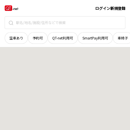
宮城県
登米市
南方町青笹
地域選択で探す
ログイン
新規登録
空車あり
予約可
QT-net利用可
SmartPay利用可
車椅子