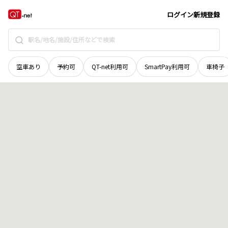
宮城県
登米市
石越町北郷
地域選択で探す
ログイン
新規登録
空車あり
予約可
QT-net利用可
SmartPay利用可
車椅子