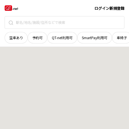
宮城県
登米市
豊里町愛宕下
地域選択で探す
ログイン
新規登録
空車あり
予約可
QT-net利用可
SmartPay利用可
車椅子