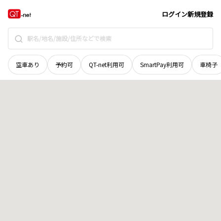
宮城県
登米市
豊里町白鳥浦
地域選択で探す
ログイン
新規登録
空車あり
予約可
QT-net利用可
SmartPay利用可
車椅子