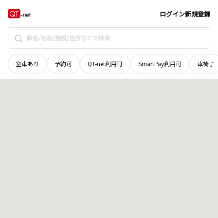
宮城県
登米市
豊里町長根浦
地域選択で探す
ログイン
新規登録
空車あり
予約可
QT-net利用可
SmartPay利用可
車椅子