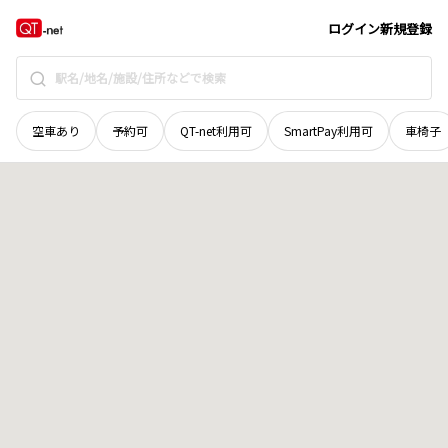
宮城県
登米市
迫町佐沼
地域選択で探す
ログイン
新規登録
空車あり
予約可
QT-net利用可
SmartPay利用可
車椅子