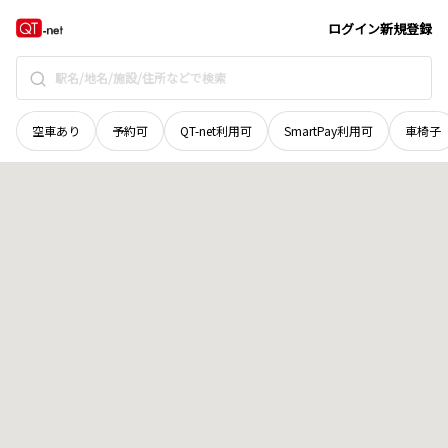
宮城県
登米市
迫町森
地域選択で探す
ログイン
新規登録
空車あり
予約可
QT-net利用可
SmartPay利用可
車椅子