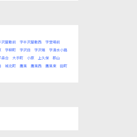
半沢屋敷前
字半沢屋敷西
字堂場前
原
字柳町
字沢目
字沢端
字清水小路
平森合
大手町
小原
上久保
郡山
南
城北町
鷹巣
鷹巣西
鷹巣東
田町