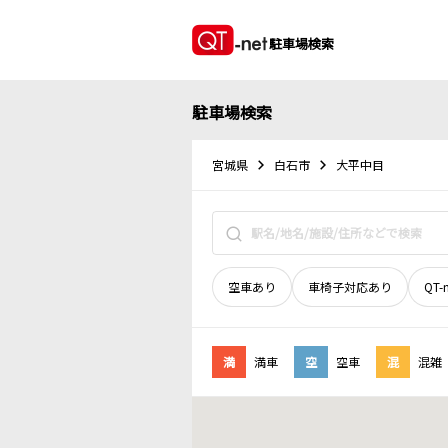
駐車場検索
駐車場検索
宮城県
白石市
大平中目
空車あり
車椅子対応あり
QT-
満
満車
空
空車
混
混雑