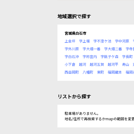
地域選択で探す
宮城県白石市
上金坪
字上堰
字不澄ケ池
字中河原
字外川原
字大畑一番
字大畑二番
字寺
字白石沖
字祢宜内
字銚子ケ森
字長町
小下倉
越河
越河五賀
越河平
寿山
西益岡町
八幡町
東町
福岡蔵本
福岡
リストから探す
駐車場がありません。
地名/住所で再検索するかmapの範囲を変