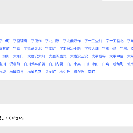
字中町
字亘理町
字兎作
字北川原
字北無双作
字十王堂前
字十王堂北
字
屋敷前
字幸
字延命寺北
字本町
字本鍛冶小路
字東大畑
字東小路
字柳川
旭町
大川町
大鷹沢大町
大鷹沢鷹巣
大鷹沢三沢
大平坂谷
大平中目
大
斎川
沢端町
白川犬卒都婆
白川内親
白川小奥
白川津田
白鳥
新館町
城
長袋
福岡深谷
福岡八宮
益岡町
松ケ丘
緑が丘
南町
更してください。