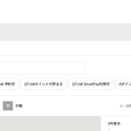
net 予約可
QT-netポイントが貯まる
QT-net SmartPay利用可
dポイ
不
不明
※一部
0件表示
1