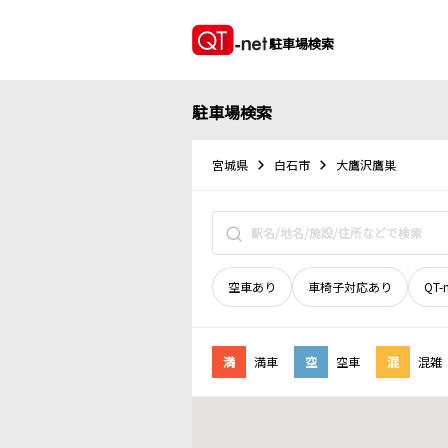
駐車場検索
駐車場検索
宮城県
白石市
大鷹沢鷹巣
空車あり
車椅子対応あり
QT-
満
満車
空
空車
混
混雑