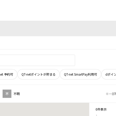
net 予約可
QT-netポイントが貯まる
QT-net SmartPay利用可
dポイ
不
不明
※一部
0件表示
1