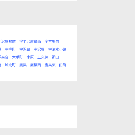
半沢屋敷前
字半沢屋敷西
字堂場前
原
字柳町
字沢目
字沢端
字清水小路
平森合
大手町
小原
上久保
郡山
南
城北町
鷹巣
鷹巣西
鷹巣東
田町