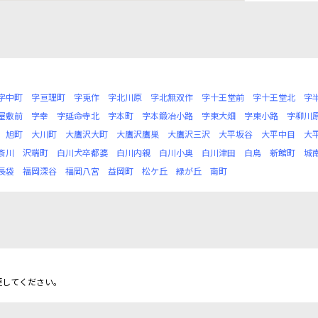
字中町
字亘理町
字兎作
字北川原
字北無双作
字十王堂前
字十王堂北
字
屋敷前
字幸
字延命寺北
字本町
字本鍛冶小路
字東大畑
字東小路
字柳川
旭町
大川町
大鷹沢大町
大鷹沢鷹巣
大鷹沢三沢
大平坂谷
大平中目
大
斎川
沢端町
白川犬卒都婆
白川内親
白川小奥
白川津田
白鳥
新館町
城
長袋
福岡深谷
福岡八宮
益岡町
松ケ丘
緑が丘
南町
更してください。