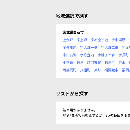
地域選択で探す
宮城県白石市
上金坪
字上堰
字不澄ケ池
字中河原
字外川原
字大畑一番
字大畑二番
字寺
字白石沖
字祢宜内
字銚子ケ森
字長町
小下倉
越河
越河五賀
越河平
寿山
西益岡町
八幡町
東町
福岡蔵本
福岡
リストから探す
駐車場がありません。
地名/住所で再検索するかmapの範囲を変