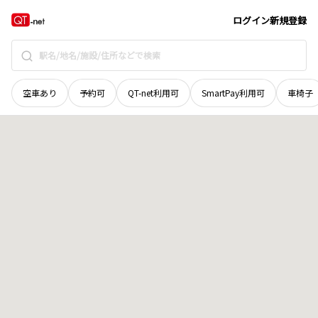
宮城県
白石市
福岡深谷
地域選択で探す
ログイン
新規登録
空車あり
予約可
QT-net利用可
SmartPay利用可
車椅子