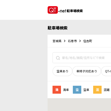
駐車場検索
駐車場検索
宮城県
石巻市
住吉町
空車あり
車椅子対応あり
QT-
満
満車
空
空車
混
混雑