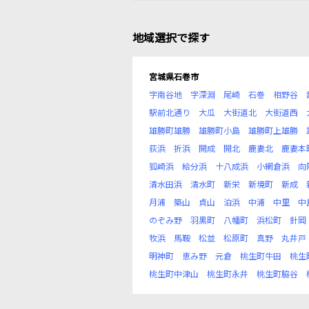
地域選択で探す
宮城県石巻市
字南谷地
字深淵
尾崎
石巻
相野谷
駅前北通り
大瓜
大街道北
大街道西
雄勝町雄勝
雄勝町小島
雄勝町上雄勝
荻浜
折浜
開成
開北
鹿妻北
鹿妻本
狐崎浜
給分浜
十八成浜
小網倉浜
向
清水田浜
清水町
新栄
新境町
新成
月浦
築山
貞山
泊浜
中浦
中里
中
のぞみ野
羽黒町
八幡町
浜松町
針岡
牧浜
馬鞍
松並
松原町
真野
丸井戸
明神町
恵み野
元倉
桃生町牛田
桃生
桃生町中津山
桃生町永井
桃生町脇谷