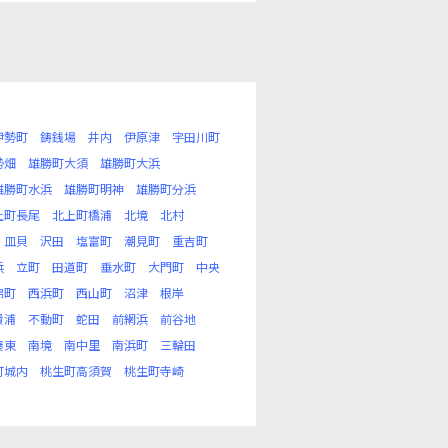
伊勢町
鋳銭場
井内
伊原津
宇田川町
勢畑
雄勝町大須
雄勝町大浜
雄勝町水浜
雄勝町明神
雄勝町分浜
上町長尾
北上町橋浦
北境
北村
皿貝
沢田
塩富町
潮見町
重吉町
浜
立町
田道町
垂水町
大門町
中央
錦町
西浜町
西山町
沼津
根岸
貴浦
不動町
蛇田
前網浜
前谷地
湊東
南境
南中里
南浜町
三輪田
町城内
桃生町高須賀
桃生町寺崎