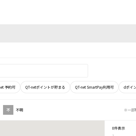
net 予約可
QT-netポイントが貯まる
QT-net SmartPay利用可
dポイ
不
不明
※一部
0件表示
1