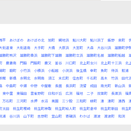
茜平
あけぼの
あけぼの北
旭町
網地浜
鮎川大町
鮎川浜丁
飯野
泉町
大街道東
大街道南
大手町
大橋
大原浜
大宮町
大森
大谷川浜
雄勝町伊
雄勝町熊沢
雄勝町桑浜
雄勝町下雄勝
雄勝町立浜
雄勝町名振
雄勝町船越
町
鹿妻南
門脇
門脇町
鹿又
釜谷
川口町
北上町女川
北上町十三浜
北
陽町
穀町
小竹浜
小積浜
小船越
小渕浜
後生橋
幸町
魚町
侍浜
鮫浦
新館
新橋
水明北
水明南
須江
末広町
住吉町
千石町
高木
竹浜
田代
島
中島町
中瀬
中野
中屋敷
長面
長浜町
流留
成田
南光町
新山浜
東中里
東福田
雲雀野町
日和が丘
広渕
福地
二子
双葉町
長渡浜
福
万石町
三河町
水押
水沼
美園
三ツ股
三和町
緑町
湊
湊町
湊西
町太田
桃生町樫崎
桃生町神取
桃生町給人町
桃生町倉埣
桃生町新田
桃生
桃浦
谷川浜
山下町
吉野町
宜山町
寄磯浜
わかば
渡波
渡波町
和渕