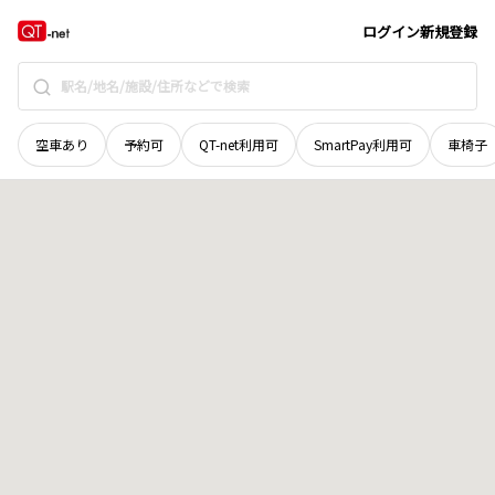
宮城県
石巻市
侍浜
地域選択で探す
ログイン
新規登録
空車あり
予約可
QT-net利用可
SmartPay利用可
車椅子