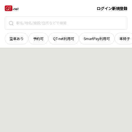
宮城県
石巻市
前谷地
地域選択で探す
ログイン
新規登録
空車あり
予約可
QT-net利用可
SmartPay利用可
車椅子