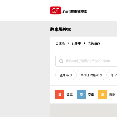
駐車場検索
駐車場検索
宮城県
石巻市
大街道西
空車あり
車椅子対応あり
QT-
満
満車
空
空車
混
混雑