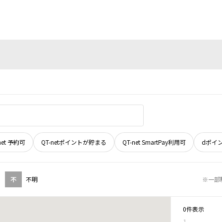
net 予約可
QT-netポイントが貯まる
QT-net SmartPay利用可
dポイ
不
不明
※一部
0件表示
1