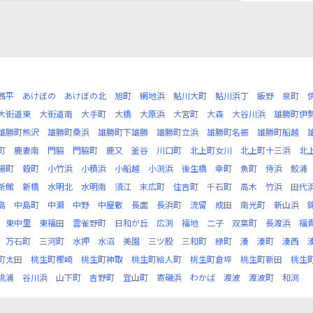
茜平
あけぼの
あけぼの北
旭町
網地浜
鮎川大町
鮎川浜丁
飯野
泉町
大街道東
大街道南
大手町
大橋
大原浜
大宮町
大森
大谷川浜
雄勝町伊
雄勝町熊沢
雄勝町桑浜
雄勝町下雄勝
雄勝町立浜
雄勝町名振
雄勝町船越
町
鹿妻南
門脇
門脇町
鹿又
釜谷
川口町
北上町女川
北上町十三浜
北
陽町
穀町
小竹浜
小積浜
小船越
小渕浜
後生橋
幸町
魚町
侍浜
鮫浦
新館
新橋
水明北
水明南
須江
末広町
住吉町
千石町
高木
竹浜
田代
島
中島町
中瀬
中野
中屋敷
長面
長浜町
流留
成田
南光町
新山浜
東中里
東福田
雲雀野町
日和が丘
広渕
福地
二子
双葉町
長渡浜
福
万石町
三河町
水押
水沼
美園
三ツ股
三和町
緑町
湊
湊町
湊西
町太田
桃生町樫崎
桃生町神取
桃生町給人町
桃生町倉埣
桃生町新田
桃生
桃浦
谷川浜
山下町
吉野町
宜山町
寄磯浜
わかば
渡波
渡波町
和渕