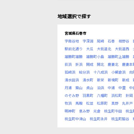
地域選択で探す
宮城県石巻市
字南谷地
字深淵
尾崎
石巻
相野谷
駅前北通り
大瓜
大街道北
大街道西
雄勝町雄勝
雄勝町小島
雄勝町上雄勝
荻浜
折浜
開成
開北
鹿妻北
鹿妻本
狐崎浜
給分浜
十八成浜
小網倉浜
向
清水田浜
清水町
新栄
新境町
新成
月浦
築山
貞山
泊浜
中浦
中里
中
のぞみ野
羽黒町
八幡町
浜松町
針岡
牧浜
馬鞍
松並
松原町
真野
丸井戸
明神町
恵み野
元倉
桃生町牛田
桃生
桃生町中津山
桃生町永井
桃生町脇谷