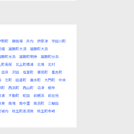
伊勢町
鋳銭場
井内
伊原津
宇田川町
勢畑
雄勝町大須
雄勝町大浜
雄勝町水浜
雄勝町明神
雄勝町分浜
上町長尾
北上町橋浦
北境
北村
皿貝
沢田
塩富町
潮見町
重吉町
浜
立町
田道町
垂水町
大門町
中央
錦町
西浜町
西山町
沼津
根岸
貴浦
不動町
蛇田
前網浜
前谷地
湊東
南境
南中里
南浜町
三輪田
町城内
桃生町高須賀
桃生町寺崎