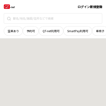
宮城県
石巻市
小渕浜
地域選択で探す
ログイン
新規登録
空車あり
予約可
QT-net利用可
SmartPay利用可
車椅子