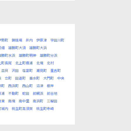
伊勢町
鋳銭場
井内
伊原津
宇田川町
勢畑
雄勝町大須
雄勝町大浜
雄勝町水浜
雄勝町明神
雄勝町分浜
上町長尾
北上町橋浦
北境
北村
皿貝
沢田
塩富町
潮見町
重吉町
浜
立町
田道町
垂水町
大門町
中央
錦町
西浜町
西山町
沼津
根岸
貴浦
不動町
蛇田
前網浜
前谷地
湊東
南境
南中里
南浜町
三輪田
町城内
桃生町高須賀
桃生町寺崎