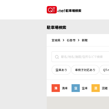
駐車場検索
駐車場検索
宮城県
石巻市
新館
空車あり
車椅子対応あり
QT-
満
満車
空
空車
混
混雑