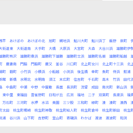
茜平
あけぼの
あけぼの北
旭町
網地浜
鮎川大町
鮎川浜丁
飯野
泉町
大街道東
大街道南
大手町
大橋
大原浜
大宮町
大森
大谷川浜
雄勝町伊
雄勝町熊沢
雄勝町桑浜
雄勝町下雄勝
雄勝町立浜
雄勝町名振
雄勝町船越
町
鹿妻南
門脇
門脇町
鹿又
釜谷
川口町
北上町女川
北上町十三浜
北
陽町
穀町
小竹浜
小積浜
小船越
小渕浜
後生橋
幸町
魚町
侍浜
鮫浦
新館
新橋
水明北
水明南
須江
末広町
住吉町
千石町
高木
竹浜
田代
島
中島町
中瀬
中野
中屋敷
長面
長浜町
流留
成田
南光町
新山浜
東中里
東福田
雲雀野町
日和が丘
広渕
福地
二子
双葉町
長渡浜
福
万石町
三河町
水押
水沼
美園
三ツ股
三和町
緑町
湊
湊町
湊西
町太田
桃生町樫崎
桃生町神取
桃生町給人町
桃生町倉埣
桃生町新田
桃生
桃浦
谷川浜
山下町
吉野町
宜山町
寄磯浜
わかば
渡波
渡波町
和渕