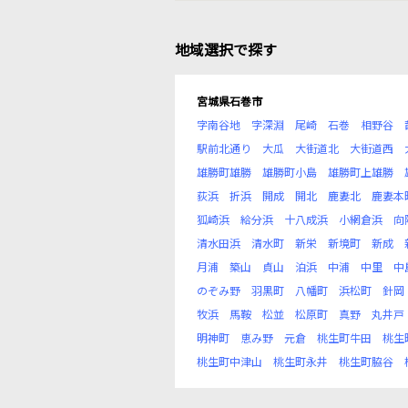
地域選択で探す
宮城県石巻市
字南谷地
字深淵
尾崎
石巻
相野谷
駅前北通り
大瓜
大街道北
大街道西
雄勝町雄勝
雄勝町小島
雄勝町上雄勝
荻浜
折浜
開成
開北
鹿妻北
鹿妻本
狐崎浜
給分浜
十八成浜
小網倉浜
向
清水田浜
清水町
新栄
新境町
新成
月浦
築山
貞山
泊浜
中浦
中里
中
のぞみ野
羽黒町
八幡町
浜松町
針岡
牧浜
馬鞍
松並
松原町
真野
丸井戸
明神町
恵み野
元倉
桃生町牛田
桃生
桃生町中津山
桃生町永井
桃生町脇谷