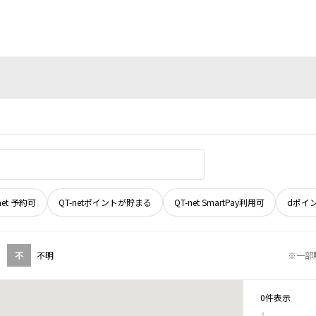
net 予約可
QT-netポイントが貯まる
QT-net SmartPay利用可
dポイ
不
不明
※一部
0件表示
1