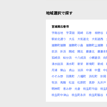
地域選択で探す
宮城県石巻市
字南谷地
字深淵
尾崎
石巻
相野谷
駅前北通り
大瓜
大街道北
大街道西
雄勝町雄勝
雄勝町小島
雄勝町上雄勝
荻浜
折浜
開成
開北
鹿妻北
鹿妻本
狐崎浜
給分浜
十八成浜
小網倉浜
向
清水田浜
清水町
新栄
新境町
新成
月浦
築山
貞山
泊浜
中浦
中里
中
のぞみ野
羽黒町
八幡町
浜松町
針岡
牧浜
馬鞍
松並
松原町
真野
丸井戸
明神町
恵み野
元倉
桃生町牛田
桃生
桃生町中津山
桃生町永井
桃生町脇谷