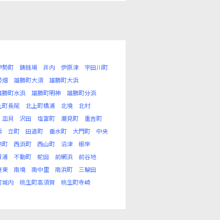
伊勢町
鋳銭場
井内
伊原津
宇田川町
勢畑
雄勝町大須
雄勝町大浜
雄勝町水浜
雄勝町明神
雄勝町分浜
上町長尾
北上町橋浦
北境
北村
皿貝
沢田
塩富町
潮見町
重吉町
浜
立町
田道町
垂水町
大門町
中央
錦町
西浜町
西山町
沼津
根岸
貴浦
不動町
蛇田
前網浜
前谷地
湊東
南境
南中里
南浜町
三輪田
町城内
桃生町高須賀
桃生町寺崎