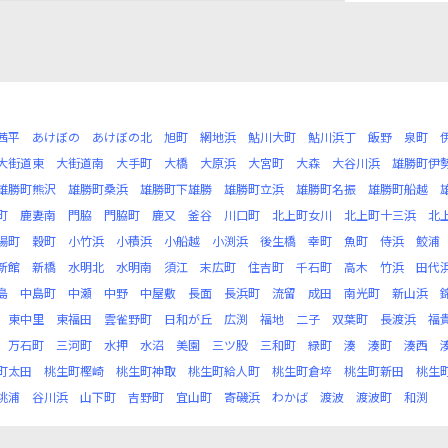
茜平
あけぼの
あけぼの北
旭町
網地浜
鮎川大町
鮎川浜丁
飯野
泉町
大街道東
大街道南
大手町
大橋
大原浜
大宮町
大森
大谷川浜
雄勝町伊
雄勝町熊沢
雄勝町桑浜
雄勝町下雄勝
雄勝町立浜
雄勝町名振
雄勝町船越
町
鹿妻南
門脇
門脇町
鹿又
釜谷
川口町
北上町女川
北上町十三浜
北
陽町
穀町
小竹浜
小積浜
小船越
小渕浜
後生橋
幸町
魚町
侍浜
鮫浦
新館
新橋
水明北
水明南
須江
末広町
住吉町
千石町
高木
竹浜
田代
島
中島町
中瀬
中野
中屋敷
長面
長浜町
流留
成田
南光町
新山浜
東中里
東福田
雲雀野町
日和が丘
広渕
福地
二子
双葉町
長渡浜
福
万石町
三河町
水押
水沼
美園
三ツ股
三和町
緑町
湊
湊町
湊西
町太田
桃生町樫崎
桃生町神取
桃生町給人町
桃生町倉埣
桃生町新田
桃生
桃浦
谷川浜
山下町
吉野町
宜山町
寄磯浜
わかば
渡波
渡波町
和渕