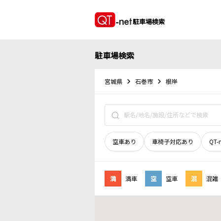
駐車場検索
駐車場検索
宮城県
石巻市
根岸
空車あり
車椅子対応あり
QT-
満
満車
空
空車
混
混雑