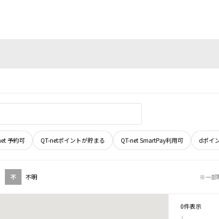
net 予約可
QT-netポイントが貯まる
QT-net SmartPay利用可
dポイ
不
不明
※一部
0件表示
1