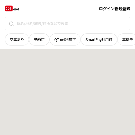
宮城県
石巻市
福貴浦
地域選択で探す
ログイン
新規登録
空車あり
予約可
QT-net利用可
SmartPay利用可
車椅子