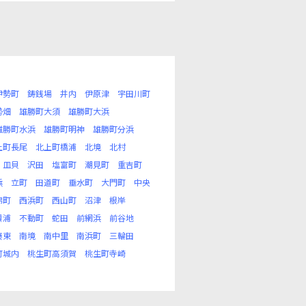
伊勢町
鋳銭場
井内
伊原津
宇田川町
勢畑
雄勝町大須
雄勝町大浜
雄勝町水浜
雄勝町明神
雄勝町分浜
上町長尾
北上町橋浦
北境
北村
皿貝
沢田
塩富町
潮見町
重吉町
浜
立町
田道町
垂水町
大門町
中央
錦町
西浜町
西山町
沼津
根岸
貴浦
不動町
蛇田
前網浜
前谷地
湊東
南境
南中里
南浜町
三輪田
町城内
桃生町高須賀
桃生町寺崎