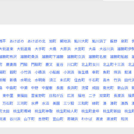
茜平
あけぼの
あけぼの北
旭町
網地浜
鮎川大町
鮎川浜丁
飯野
泉町
大街道東
大街道南
大手町
大橋
大原浜
大宮町
大森
大谷川浜
雄勝町伊
雄勝町熊沢
雄勝町桑浜
雄勝町下雄勝
雄勝町立浜
雄勝町名振
雄勝町船越
町
鹿妻南
門脇
門脇町
鹿又
釜谷
川口町
北上町女川
北上町十三浜
北
陽町
穀町
小竹浜
小積浜
小船越
小渕浜
後生橋
幸町
魚町
侍浜
鮫浦
新館
新橋
水明北
水明南
須江
末広町
住吉町
千石町
高木
竹浜
田代
島
中島町
中瀬
中野
中屋敷
長面
長浜町
流留
成田
南光町
新山浜
東中里
東福田
雲雀野町
日和が丘
広渕
福地
二子
双葉町
長渡浜
福
万石町
三河町
水押
水沼
美園
三ツ股
三和町
緑町
湊
湊町
湊西
町太田
桃生町樫崎
桃生町神取
桃生町給人町
桃生町倉埣
桃生町新田
桃生
桃浦
谷川浜
山下町
吉野町
宜山町
寄磯浜
わかば
渡波
渡波町
和渕