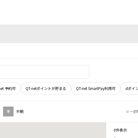
net 予約可
QT-netポイントが貯まる
QT-net SmartPay利用可
dポイ
不
不明
※一部
0件表示
1