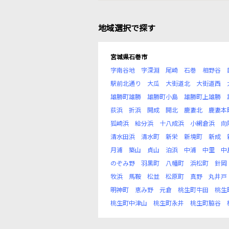
地域選択で探す
宮城県石巻市
字南谷地
字深淵
尾崎
石巻
相野谷
駅前北通り
大瓜
大街道北
大街道西
雄勝町雄勝
雄勝町小島
雄勝町上雄勝
荻浜
折浜
開成
開北
鹿妻北
鹿妻本
狐崎浜
給分浜
十八成浜
小網倉浜
向
清水田浜
清水町
新栄
新境町
新成
月浦
築山
貞山
泊浜
中浦
中里
中
のぞみ野
羽黒町
八幡町
浜松町
針岡
牧浜
馬鞍
松並
松原町
真野
丸井戸
明神町
恵み野
元倉
桃生町牛田
桃生
桃生町中津山
桃生町永井
桃生町脇谷