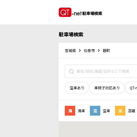
駐車場検索
駐車場検索
宮城県
石巻市
穀町
空車あり
車椅子対応あり
QT-
満
満車
空
空車
混
混雑