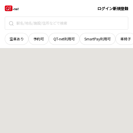
宮城県
石巻市
雄勝町小島
地域選択で探す
ログイン
新規登録
空車あり
予約可
QT-net利用可
SmartPay利用可
車椅子